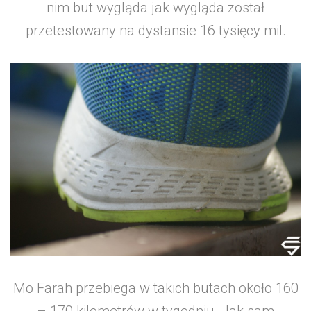
nim but wygląda jak wygląda został
przetestowany na dystansie 16 tysięcy mil.
Mo Farah przebiega w takich butach około 160