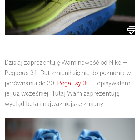
Dzisiaj zaprezentuję Wam nowość od Nike –
Pegasus 31. But zmienił się nie do poznania w
porównaniu do 30.
Pegausy 30
– opisywałem
je już wcześniej. Tutaj Wam zaprezentuję
wygląd buta i najważniejsze zmiany.