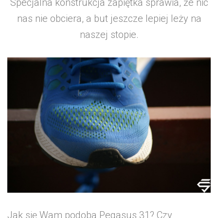
Specjalna konstrukcja zapiętka sprawia, że nic
nas nie obciera, a but jeszcze lepiej leży na
naszej stopie.
Jak się Wam podoba Pegasus 31? Czy