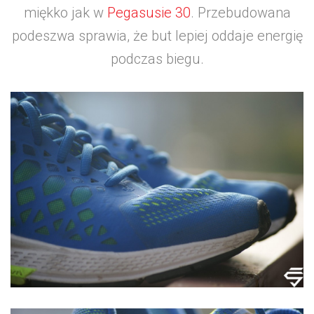
miękko jak w
Pegasusie 30
. Przebudowana
podeszwa sprawia, że but lepiej oddaje energię
podczas biegu.