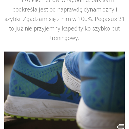
– 170 kilometrów w tygodniu. Jak sam
podkreśla jest od naprawdę dynamiczny i
szybki. Zgadzam się z nim w 100%. Pegasus 31
to już nie przyjemny kapeć tylko szybko but
treningowy.