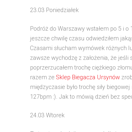
23.03 Poniedziałek
Podróż do Warszawy wstałem po 5 i o 1
jeszcze chwilę czasu odwiedziłem jakąś
Czasami słucham wymówek różnych ludz
zawsze wychodzę z założenia, że jeśli 
poprzerzucałem trochę ciężkiego złom
razem ze
Sklep Biegacza Ursynów
zrob
międzyczasie było trochę siły biegowej 
127bpm :). Jak to mówią dzień bez specja
24.03 Wtorek