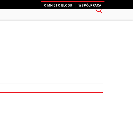
O MNIE I O BLOGU
WSPÓŁPRACA