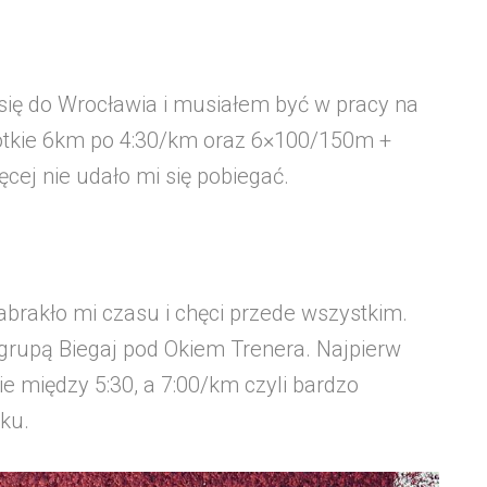
 się do Wrocławia i musiałem być w pracy na
ótkie 6km po 4:30/km oraz 6×100/150m +
cej nie udało mi się pobiegać.
abrakło mi czasu i chęci przede wszystkim.
rupą Biegaj pod Okiem Trenera. Najpierw
e między 5:30, a 7:00/km czyli bardzo
nku.