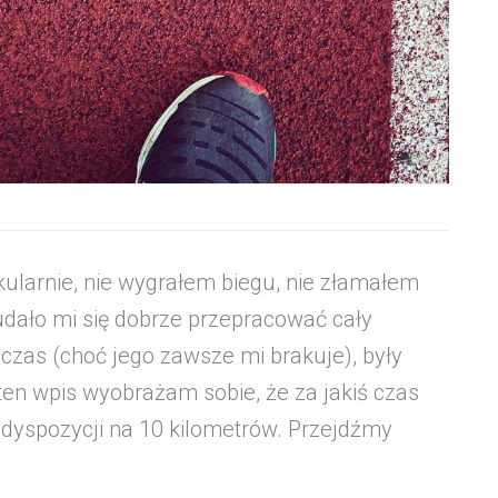
ularnie, nie wygrałem biegu, nie złamałem
udało mi się dobrze przepracować cały
 czas (choć jego zawsze mi brakuje), były
 ten wpis wyobrażam sobie, że za jakiś czas
dyspozycji na 10 kilometrów. Przejdźmy