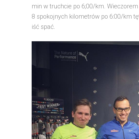
min w truchcie po 6;00/km. Wieczorem 
8 spokojnych kilometrów po 6:00/km tę
iść spać.