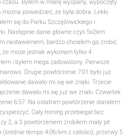
go czasu. Byłem w miarę wyspany, wypoczęty
 można powiedzieć, że była dobra. Lekki
ałem się do Parku Szczęśliwickiego i
i. Następnie danie główne czyli 5x2km.
m nastawieniem, bardzo chciałem go zrobić.
i, że może jednak wykonam tylko 4
żyłem i byłem mega zadowolony. Pierwsze
 miarowo. Drugie powtórzenie 7:01 było już
pofałdowanie dawało mi się we znaki. Trzecie
czenie dawało mi się już we znaki. Czwartek
zenie 6:57. Na ostatnim powtórzenie starałem
zyspieszyć. Cały trening przebiegał bez
zy 2, a 3 powtórzeniem zrobiłem mały pit
m (średnie tempo 4:06/km z całości), przerwy 5