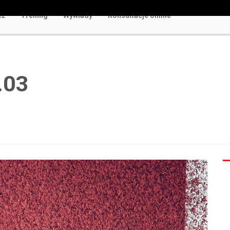
eż
Trening
Wywiady
Konsultacje online
w Polsce Rozrywka Bez Ryzyka i Rejestracji
.03