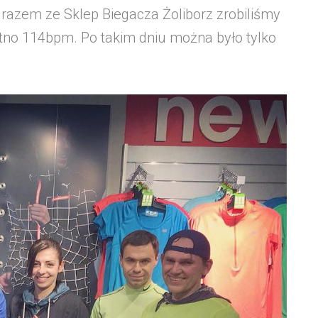
razem ze Sklep Biegacza Żoliborz zrobiliśmy
tno 114bpm. Po takim dniu można było tylko