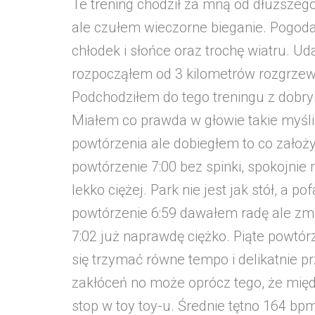
Te trening chodził za mną od dłuższe
ale czułem wieczorne bieganie. Pogoda
chłodek i słońce oraz trochę wiatru. Ud
rozpocząłem od 3 kilometrów rozgrzewk
Podchodziłem do tego treningu z dobry
Miałem co prawda w głowie takie myśl
powtórzenia ale dobiegłem to co zało
powtórzenie 7:00 bez spinki, spokojnie
lekko ciężej. Park nie jest jak stół, a 
powtórzenie 6:59 dawałem radę ale zmę
7:02 już naprawdę ciężko. Piąte powtór
się trzymać równe tempo i delikatnie pr
zakłóceń no może oprócz tego, że międ
stop w toy toy-u. Średnie tętno 164 bp